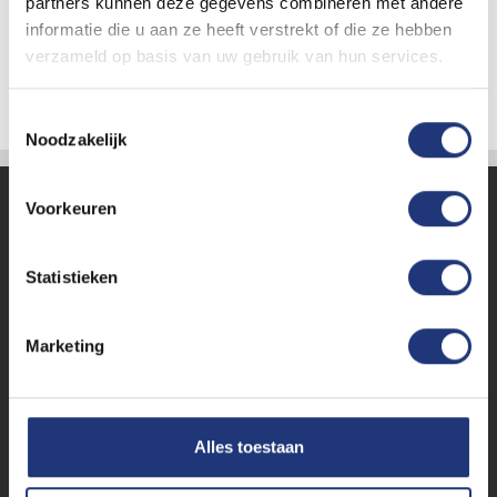
partners kunnen deze gegevens combineren met andere
informatie die u aan ze heeft verstrekt of die ze hebben
Zwaaivlag stof 100x150cm
verzameld op basis van uw gebruik van hun services.
Download
Toestemmingsselectie
Noodzakelijk
Voorkeuren
KLANTENSERVICE
Contact
Statistieken
Bestellen en levering
Betalen
Marketing
Opmaakmodellen downloaden
Retourneren
Alles toestaan
WIJ ACCEPTEREN: