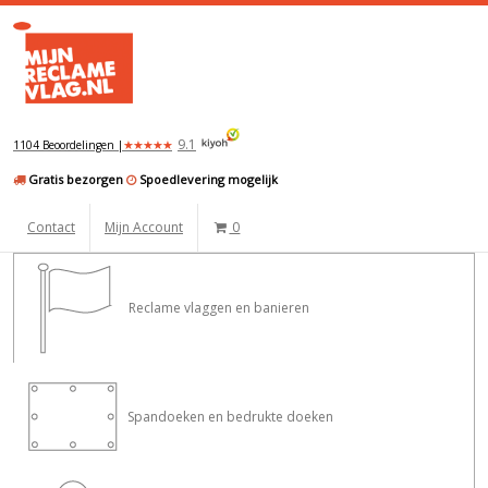
9.1
★
★
★
★
★
1104 Beoordelingen |
Gratis bezorgen
Spoedlevering mogelijk
Contact
Mijn Account
0
Reclame vlaggen en banieren
Spandoeken en bedrukte doeken