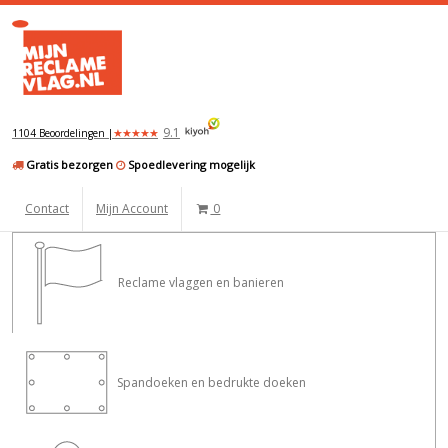
9.1
★
★
★
★
★
1104 Beoordelingen |
Gratis bezorgen
Spoedlevering mogelijk
Contact
Mijn Account
0
Reclame vlaggen en banieren
Spandoeken en bedrukte doeken