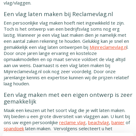
vlag/vlaggen.
Een vlag laten maken bij Reclamevlag.nl
Een persoonlijke vlag maken hoeft niet ingewikkeld te zijn.
Toch is het ontwerp van een bedrijfsvlag soms nog erg
lastig. Wanneer je een vlag laat maken dien je namelijk met
een aantal zaken rekening te houden. Gelukkig kan je snel en
gemakkelijk een vlag laten ontwerpen bij
Mijnreclamevlag.n
l.
Door onze jaren lange ervaring en kosteloze
opmaakmodellen en op maat service voldoet de vlag altijd
aan uw wens. Daarnaast is een vlag laten maken bij
Mijnreclamevlag.nl ook nog zeer voordelig. Door onze
jarenlange kennis en expertise kunnen wij de prijzen relatief
laag houden.
Een vlag maken met een eigen ontwerp is zeer
gemakkelijk
Maak een keuzen uit het soort vlag die je wilt laten maken.
Wij bieden u een grote diversiteit van vlaggen aan. U kunt bij
ons uw eigen persoonlijke
reclame vlag
,
beachvlag
,
banier
of
spandoek
laten maken. Vervolgens selecteert u het
gewenste formaat en het aantal. U vult uw contactgegevens