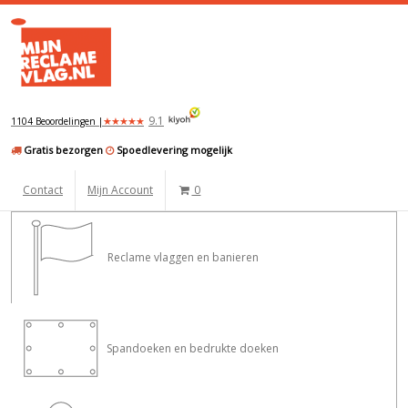
9.1
★
★
★
★
★
1104 Beoordelingen |
Gratis bezorgen
Spoedlevering mogelijk
Contact
Mijn Account
0
Reclame vlaggen en banieren
Spandoeken en bedrukte doeken