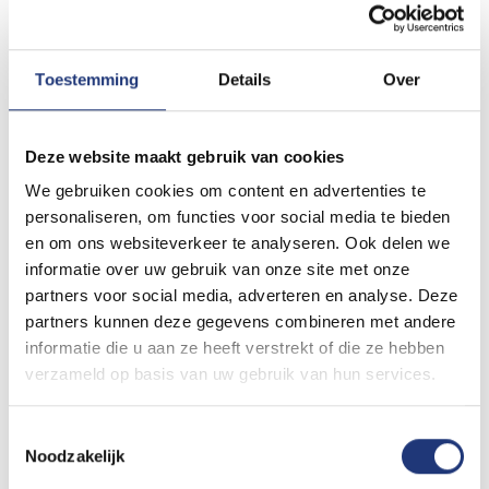
in en eventuele opmerkingen. Nadat u de betaling heeft
voldaan ontvang u een bevestigingsmail met een link waar u
de benodigde bestanden kunt uploaden.
Toestemming
Details
Over
Bekijk alle Reclame vlaggen en Banieren
Waarom een eigen vlag effectief is voor de
Deze website maakt gebruik van cookies
promotie van jouw bedrijf!
We gebruiken cookies om content en advertenties te
Wanneer je persoonlijke vlaggen maakt dan kun je deze
personaliseren, om functies voor social media te bieden
effectief inzetten bij de promotie van jouw bedrijf of
en om ons websiteverkeer te analyseren. Ook delen we
evenement. De marketingcommunicatie van een bedrijf kan
informatie over uw gebruik van onze site met onze
door zichtbare reclame in de vorm van vlaggen een flinke
partners voor social media, adverteren en analyse. Deze
boost krijgen. Het merk of boodschap wordt op deze wijze
op een zeer professionele wijze uitgedragen. Daarnaast ziet
partners kunnen deze gegevens combineren met andere
het bedrijfspand of stand er zeer representatief uit met
informatie die u aan ze heeft verstrekt of die ze hebben
vlaggen welke de huisstijl ondersteunen.
verzameld op basis van uw gebruik van hun services.
Niet alleen bedrijven kunnen een eigen vlag maken maar een
gepersonaliseerde vlag is een zeer leuk idee voor personen
Toestemmingsselectie
en verenigingen. Zo kun je een vlag maken om de
Noodzakelijk
sportvereniging van jouw zoon/dochter aan te moedigen. Of