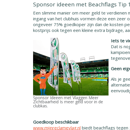
Sponsor ideeen met Beachflags Tip 
Een slimme manier om meer geld te verdienen m
ingang van het clubhuis vormen deze een zeer op
ongeveer 75% goedkoper zijn dan de kosten per 
kostprijs ook tegen een kleine extra bijdrage,
Iets te v
Dat is no
kampioens
tegenover
Geen eig
Als je ge
alternati
eenvoudig
Sponsor Ideeen met Vlaggen Meer
Zichtbaarheid Is meer geld voor in de
clubkas.
Goedkoop beschikbaar
www.mijnreclamevlag.nl
biedt beachflags tegen 