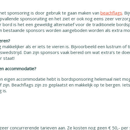
1
et sponsoring is door gebruik te gaan maken van
beachflags
. B
vallende sponsoruiting en het ziet er ook nog eens zeer verzorgd
bord is het een geweldig alternatief voor de traditionele bords
 aan bestaande sponsors worden aangeboden worden als extra mog
ieren?
g makkelijker als er iets te vieren is. Bijvoorbeeld een lustrum o
wedstrijd. Dan zijn sponsors vaak bereid om wat extra’s te doen
 staat!
en accommodatie?
en eigen accommodatie hebt is bordsponsoring helemaal niet mog
ef zijn. Beachflags zijn zo geplaatst en makkelijk op te bergen. 
 is.
zeer concurrerende tarieven aan. Ze kosten nog geen € 50,- per 