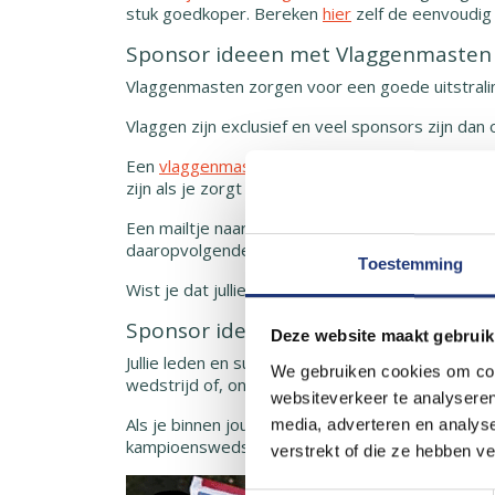
stuk goedkoper. Bereken
hier
zelf de eenvoudig
Sponsor ideeen met Vlaggenmasten 
Vlaggenmasten zorgen voor een goede uitstralin
Vlaggen zijn exclusief en veel sponsors zijn da
Een
vlaggenmast
moet natuurlijk wel geïnstalle
zijn als je zorgt dat de baten voor de kosten ui
Een mailtje naar alle leden met een linkje naar
daaropvolgende jaar zijn de vlaggensponsors vas
Toestemming
Wist je dat jullie, zonder voorinvestering, een
Sponsor ideeen met zwaaivlaggen en
Deze website maakt gebruik
Jullie leden en supporters laten natuurlijk graag
We gebruiken cookies om cont
wedstrijd of, onderweg naar je uitwedstrijd, met
websiteverkeer te analyseren
Als je binnen jouw club 250
zwaaivlaggetjes
voor
media, adverteren en analys
kampioenswedstrijd of een lustrum vliegen ze o
verstrekt of die ze hebben v