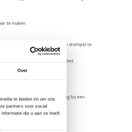
aar te maken.
stuk. Maar dit hoeft helemaal geen drempel te
or elke vlaggenmast te vinden en het
ller lopen!
Over
.nl?
 je bed, maar ook met een zwaaivlag bij een
 media te bieden en om ons
lub geld op.
ze partners voor social
al 1.500 euro verdiend! Bij een
nformatie die u aan ze heeft