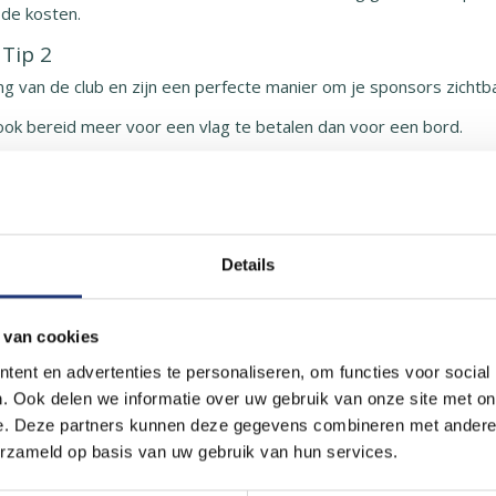
 de kosten.
Tip 2
g van de club en zijn een perfecte manier om je sponsors zichtb
n ook bereid meer voor een vlag te betalen dan voor een bord.
erd worden. Dat is een eenmalige investering van ca. € 350,- per 
tgaan. Dat kan heel gemakkelijk met een crowdfundingactie.
 het crowdfundingplatform is vaak al voldoende om een sponsor vo
t en zeker bereid hun sponsoring te verlengen en dan gaat de te
Details
 crowdfundingcampagne kan starten via www.crowdfundingvoorclubs
 autovlaggen Tip 3
 van cookies
 zien dat ze fan zijn. Dat kan natuurlijk met een mooie vlag boven
ent en advertenties te personaliseren, om functies voor social
 een autovlag met jouw clublogo. En het mooie is: het levert de c
. Ook delen we informatie over uw gebruik van onze site met on
 5 euro en 50 autovlaggen voor een tientje verkoopt, dan heb je 
e. Deze partners kunnen deze gegevens combineren met andere i
ver de toonbank!
erzameld op basis van uw gebruik van hun services.