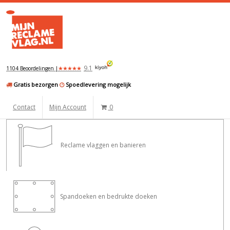
9.1
★
★
★
★
★
1104 Beoordelingen |
Gratis bezorgen
Spoedlevering mogelijk
Contact
Mijn Account
0
Reclame vlaggen en banieren
Spandoeken en bedrukte doeken