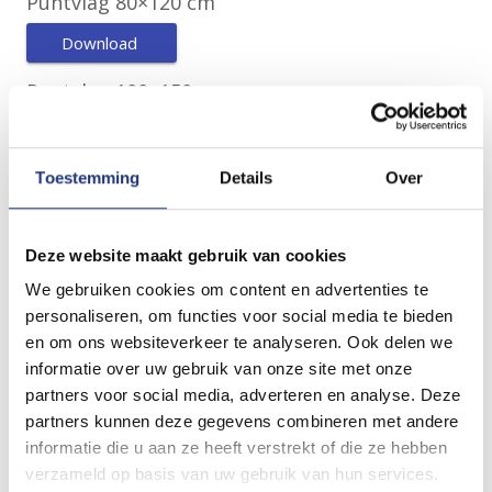
Puntvlag 80×120 cm
Download
Puntvlag 100×150 cm
Download
Puntvlag 120×180 cm
Toestemming
Details
Over
Download
Deze website maakt gebruik van cookies
Puntvlag 150×225 cm
We gebruiken cookies om content en advertenties te
Download
personaliseren, om functies voor social media te bieden
en om ons websiteverkeer te analyseren. Ook delen we
Puntvlag 200×300 cm
informatie over uw gebruik van onze site met onze
partners voor social media, adverteren en analyse. Deze
Download
partners kunnen deze gegevens combineren met andere
informatie die u aan ze heeft verstrekt of die ze hebben
verzameld op basis van uw gebruik van hun services.