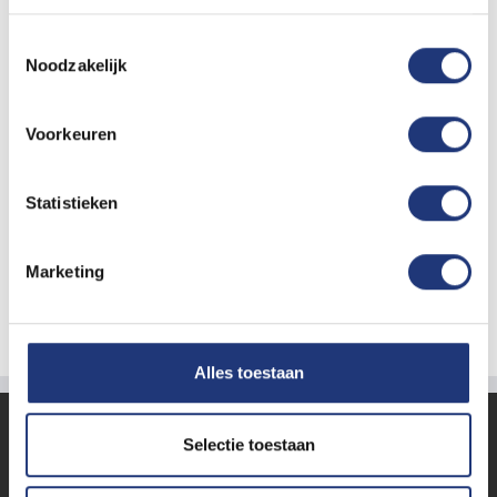
Puntvlag 300×450 cm
Toestemmingsselectie
Noodzakelijk
Download
Voorkeuren
Statistieken
Puntvlag 400×600 cm
Download
Marketing
Alles toestaan
KLANTENSERVICE
Selectie toestaan
Contact