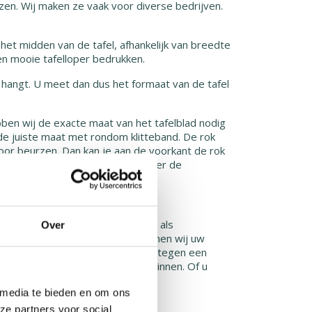
en. Wij maken ze vaak voor diverse bedrijven.
het midden van de tafel, afhankelijk van breedte
een mooie tafelloper bedrukken.
 hangt. U meet dan dus het formaat van de tafel
ben wij de exacte maat van het tafelblad nodig
de juiste maat met rondom klitteband. De rok
oor beurzen. Dan kan je aan de voorkant de rok
tjes en ziet men niet wat er onder de
an polyester en is zeer geschikt als
Over
 stof nog mooier. Op verzoek kunnen wij uw
standaard is. Ook kunnen wij er tegen een
 gebruikt als displaymateriaal binnen. Of u
 media te bieden en om ons
ze partners voor social