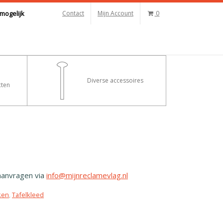
mogelijk
Contact
Mijn Account
0
Diverse accessoires
ten
 aanvragen via
info@mijnreclamevlag.nl
ken
,
Tafelkleed