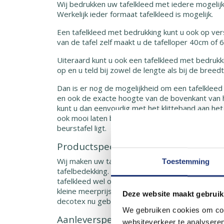
Wij bedrukken uw tafelkleed met iedere mogelij
Werkelijk ieder formaat tafelkleed is mogelijk.
Een tafelkleed met bedrukking kunt u ook op ver
van de tafel zelf maakt u de tafelloper 40cm of 
Uiteraard kunt u ook een tafelkleed met bedrukk
op en u teld bij zowel de lengte als bij de bree
Dan is er nog de mogelijkheid om een tafelkleed
en ook de exacte hoogte van de bovenkant van he
kunt u dan eenvoudig met het klitteband aan het
ook mooi laten bedrukken met uw logo dit is erg
beurstafel ligt.
Productspecificatie tafelkleed bedr
Wij maken uw tafelkleed van 230 gram per vierkan
Toestemming
tafelbedekking. Deze stof is zo gemaakt dat wi
tafelkleed wel omzomen. Dat doen wij zonder m
kleine meerprijs indien nodig klittenband of ri
Deze website maakt gebruik
decotex nu gebuikt als tafelkleed of banier de pri
We gebruiken cookies om cont
Aanleverspecificaties voor een tafe
websiteverkeer te analyseren