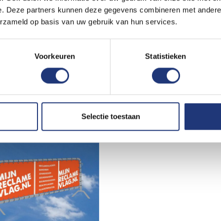
 een op een worden aangeleverd op ware groote. Liefst in een vec
e. Deze partners kunnen deze gegevens combineren met andere i
xel bestand op het kleed moet worden gedrukt moet het echt een h
erzameld op basis van uw gebruik van hun services.
eter. De bestanden worden dan snel erg groot stuur ze dan via e
Voorkeuren
Statistieken
Wij staan graag voor u klaar dan vertrouwen wij erop uw tafelkle
ekeurde productietekening en mits voor 15:00 akkoord. Tegen s
Selectie toestaan