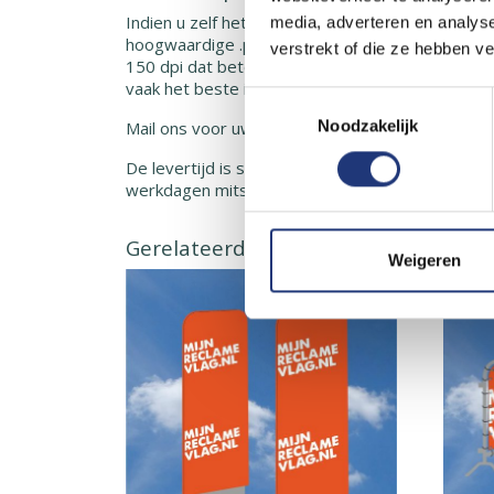
Indien u zelf het grafisch bestand maakt kan dit
media, adverteren en analys
hoogwaardige .pdf. Als er een foto of ander pi
verstrekt of die ze hebben v
150 dpi dat betekend circa 60 pixels per centim
vaak het beste in een .tiff of .pdf.
Toestemmingsselectie
Noodzakelijk
Mail ons voor uw offerteaanvraag en/of advies. 
De levertijd is standaard 5 werkdagen na goedg
werkdagen mits voor 11:00 uw akkoord.
Gerelateerde producten
Weigeren