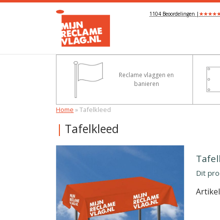
★
★
★
★
1104 Beoordelingen |
Reclame vlaggen en
banieren
Home
»
Tafelkleed
Tafelkleed
Tafe
Dit pr
Artik