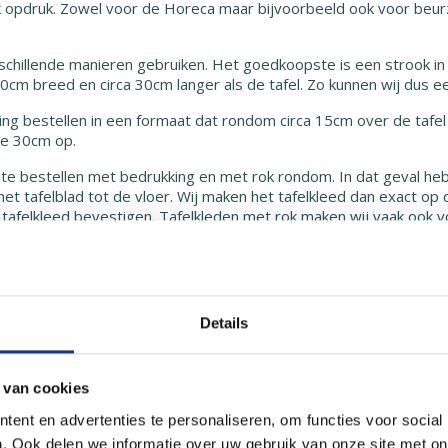
k opdruk. Zowel voor de Horeca maar bijvoorbeeld ook voor beurz
schillende manieren gebruiken. Het goedkoopste is een strook in 
60cm breed en circa 30cm langer als de tafel. Zo kunnen wij dus 
ing bestellen in een formaat dat rondom circa 15cm over de tafel
dte 30cm op.
 te bestellen met bedrukking en met rok rondom. In dat geval heb
t tafelblad tot de vloer. Wij maken het tafelkleed dan exact op 
 tafelkleed bevestigen. Tafelkleden met rok maken wij vaak ook v
 goed voor uw herkenbaarheid op afstand. En tevens staat het ne
ukken
te meter decotex. Dit is een mooie, dikke, luxe en stevige stof v
Details
j het standaard niet voorzien van een zoom. Zonder zoom valt de
eerprijs maar dan moet u er wel even om vragen omdat het geen 
ngen op de hoeken of rondom inzetten. Decotex kan ook goed worden
 van cookies
js per m2 blijft hetzelfde.
ent en advertenties te personaliseren, om functies voor social
lkleed met bedrukking
. Ook delen we informatie over uw gebruik van onze site met on