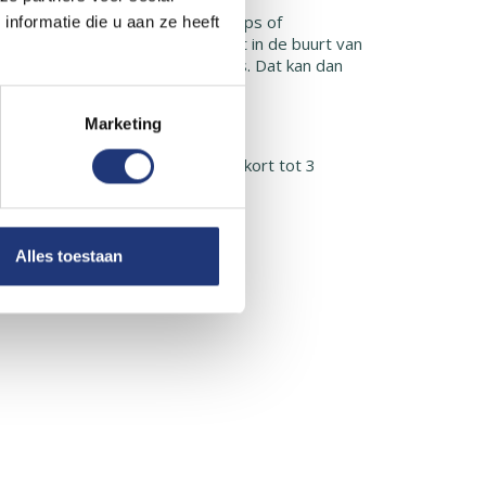
toren bestand zoals een .ai of .eps of
nformatie die u aan ze heeft
eel goed bestand worden lieftst in de buurt van
en wetransfer naar ons mailadres. Dat kan dan
Marketing
ed snel te mogen bedrukken.
poedtoeslag kan dit worden ingekort tot 3
Alles toestaan