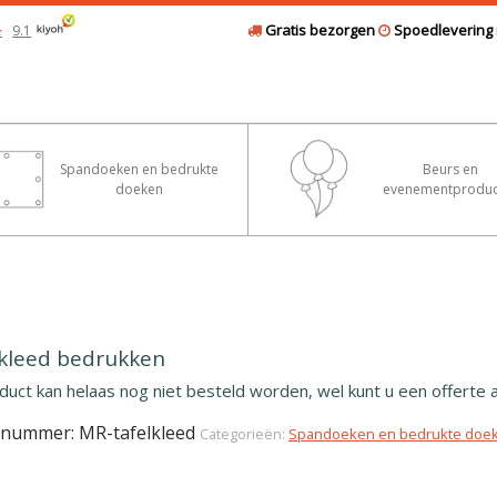
Gratis bezorgen
Spoedlevering 
9.1
★
Spandoeken en bedrukte
Beurs en
doeken
evenementproduc
lkleed bedrukken
oduct kan helaas nog niet besteld worden, wel kunt u een offerte
elnummer:
MR-tafelkleed
Categorieën:
Spandoeken en bedrukte doe