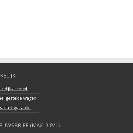
KELIJK
akelijk account
eel gestelde vragen
waliteitsgarantie
EUWSBRIEF (MAX. 3 P/J )