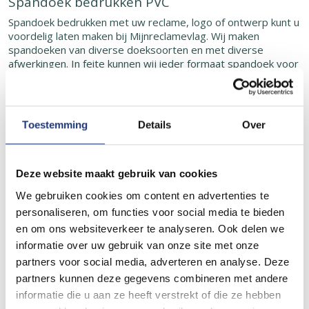
Spandoek bedrukken PVC
Spandoek bedrukken met uw reclame, logo of ontwerp kunt u
voordelig laten maken bij Mijnreclamevlag. Wij maken
spandoeken van diverse doeksoorten en met diverse
afwerkingen. In feite kunnen wij ieder formaat spandoek voor
u maken.
Bij ons heeft u in drie korte stappen direct uw offerte.
Tevens kunt u uw spandoek gelijk bij ons bestellen.
Toestemming
Details
Over
Makkelijker kunnen wij uw spandoeken niet voor u maken.
Deze spandoeken zijn gemaakt van PVC om exact te zijn
Frontlit 510gr/m2 B1 Brandvertragend ofwel brandwerend.
Wij kunnen ook spandoeken bedrukken op andere
Deze website maakt gebruik van cookies
doeksoorten zie elders op deze website. De maximale
We gebruiken cookies om content en advertenties te
printhoogte is 500cm, de lengte is in feite onbeperkt.
personaliseren, om functies voor social media te bieden
Tevens kunnen wij het een en ander afwerken met diverse
en om ons websiteverkeer te analyseren. Ook delen we
mogelijkheden zoals metalen ringen iedere 30cm, D ringen
informatie over uw gebruik van onze site met onze
op de hoeken en met stevig touw langs de randen. U kunt de
partners voor social media, adverteren en analyse. Deze
door u gewenste afwerking opgeven na afronding van uw
bestelling. Samen met het verzenden van uw bestanden.
partners kunnen deze gegevens combineren met andere
informatie die u aan ze heeft verstrekt of die ze hebben
De levertijd is 7 werkdagen na goedgekeurde