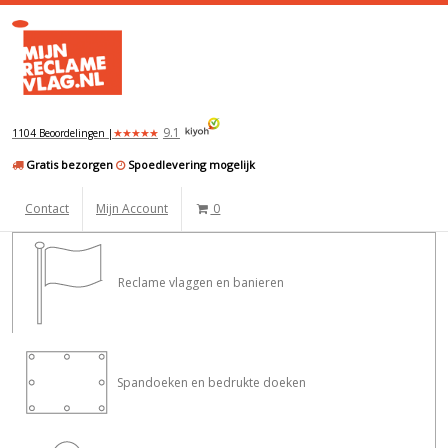
9.1
★
★
★
★
★
1104 Beoordelingen |
Gratis bezorgen
Spoedlevering mogelijk
Contact
Mijn Account
0
Reclame vlaggen en banieren
Spandoeken en bedrukte doeken