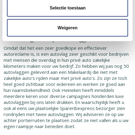
voor luxe auto’s voornamelijk voor ambassades, het
Selectie toestaan
koninklijke huis, en de auto van de president en uiteraard
voor andere bijzondere gelegenheden. Die zijn zowel
verkrijgbaar in vaste uitvoering als in magnetische uitvoering.
Weigeren
Bel ons voor advies.
Wanneer gebruik je autovlaggen?
Omdat dat het een zeer goedkope en effectiever
autoreclame is, is een autovlag zeer geschikt voor bedrijven
met mensen die overdag in hun privé auto zakelijke
kilometers maken voor uw bedrijf. Zo hebben wij pas nog 50
autovlaggen geleverd aan een Makelaardij die niet met
zakelijke auto’s rijden maar met privé auto’s. Zo zijn ze toch
heel goed zichtbaar voor iedereen en werken ze goed aan
hun naamsbekendheid. Ook Heineken heeft inmiddels
meerdere keren voor diverse campagnes honderden luxe
autovlaggen bij ons laten drukken. En waarschijnlijk heeft u
ook al eens uw plaatselijke Spareribexpress bezorger zien
rondrijden met twee autovlaggen. Wij adviseren ze op uw
achter portierruiten te plaatsen zodat ze niet vallen als u uw
eigen raampje naar beneden doet.