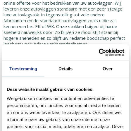
online offerte voor het bedrukken van uw autovlaggen. Wij
leveren onze autovlaggen standaard met een zeer stevige
luxe autovlagstok. In tegenstelling tot vele andere
fabrikanten en de standaard autovlaggen zoals u die zal
kennen van het EK of WK. Onze stokken buigen bij harde
snelheid nauwelijks door. Zo blijven ze mooi stijf staan bij
hogere sneheden en zo blijft uw reclame boodschap perfect
leesbaar voor iedere verkeersdeelnemer.
Het formaat van de vlag is circa 30x45cm rondom gezoomd
met dubbel stiksel. Deze luxe autovlaggen passen op het
portierraam van vrijwel alle auto’s.
Toestemming
Details
Over
Het gebruik van autovlaggen
Autovlaggen zijn het reclamemiddel bij uitstek. Van een
Deze website maakt gebruik van cookies
geheel bestickerde auto kijkt men allang niet meer op. Echter
uit eigen ervaring weten wij dat bij het gebruik van onze
We gebruiken cookies om content en advertenties te
autovlaggen met reclame erop iedereen kijkt! En dat voor
personaliseren, om functies voor social media te bieden
nog geen honderdste van de prijs van een auto vol stickers.
en om ons websiteverkeer te analyseren. Ook delen we
Zo leveren wij al jaren deze luxe autovlaggen met reclame
informatie over uw gebruik van onze site met onze
aan diverse bedrijven waaronder Heineken en de
Spareribexpress.
partners voor social media, adverteren en analyse. Deze