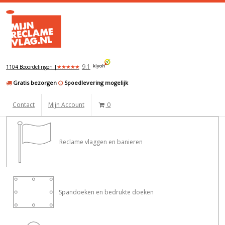
9.1
★
★
★
★
★
1104 Beoordelingen |
Gratis bezorgen
Spoedlevering mogelijk
Contact
Mijn Account
0
Reclame vlaggen en banieren
Spandoeken en bedrukte doeken