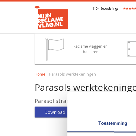
★
★
★
★
1104 Beoordelingen |
Reclame vlaggen en
banieren
Home
»
Parasols werktekeningen
Parasols werktekening
Parasol stramien
Download
Toestemming