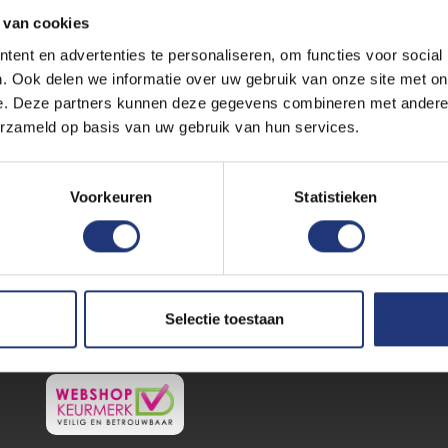
 van cookies
ent en advertenties te personaliseren, om functies voor social
MIJNRECLAMEVLAG
ZA
. Ook delen we informatie over uw gebruik van onze site met on
e. Deze partners kunnen deze gegevens combineren met andere i
Inloggen
Z
erzameld op basis van uw gebruik van hun services.
Winkelmand
V
Hoe werkt het?
K
Voorkeuren
Statistieken
Klachtenafhandeling
NI
Over ons
Vlaggen bestellen
vlaggen centrale Mijdrecht
Selectie toestaan