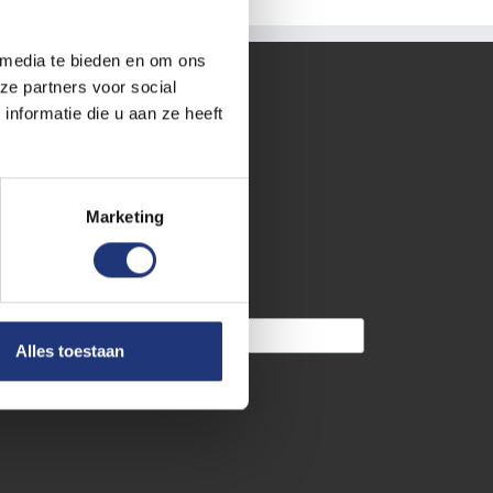
 media te bieden en om ons
KELIJK
ze partners voor social
nformatie die u aan ze heeft
akelijk account
eel gestelde vragen
waliteitsgarantie
Marketing
EUWSBRIEF (MAX. 3 P/J )
Alles toestaan