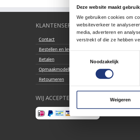
Deze website maakt gebruik
We gebruiken cookies om cont
KLANTENSERVICE
websiteverkeer te analyseren
media, adverteren en analys
Contact
verstrekt of die ze hebben v
Bestellen en levering
Toestemmingsselectie
Betalen
Noodzakelijk
Opmaakmodellen downloaden
Retourneren
WIJ ACCEPTEREN:
Weigeren