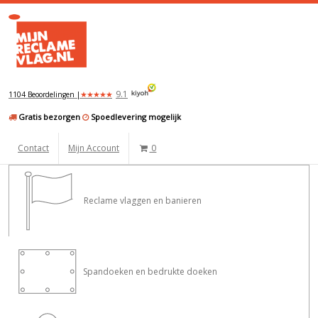
9.1
★
★
★
★
★
1104 Beoordelingen |
Gratis bezorgen
Spoedlevering mogelijk
Contact
Mijn Account
0
Reclame vlaggen en banieren
Spandoeken en bedrukte doeken