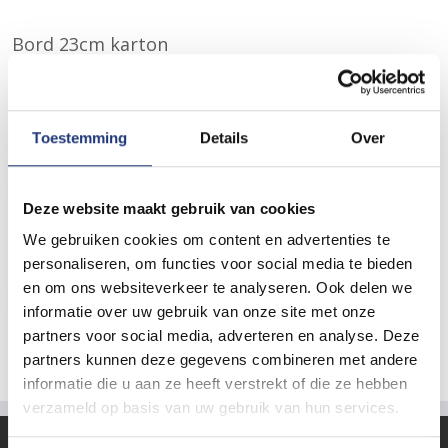
Bord 23cm karton
Download
Toestemming
Details
Over
Bord rechthoek karton 24×140
Download
Deze website maakt gebruik van cookies
We gebruiken cookies om content en advertenties te
Bord vierkant karton 209×209
personaliseren, om functies voor social media te bieden
en om ons websiteverkeer te analyseren. Ook delen we
Download
informatie over uw gebruik van onze site met onze
partners voor social media, adverteren en analyse. Deze
partners kunnen deze gegevens combineren met andere
informatie die u aan ze heeft verstrekt of die ze hebben
verzameld op basis van uw gebruik van hun services.