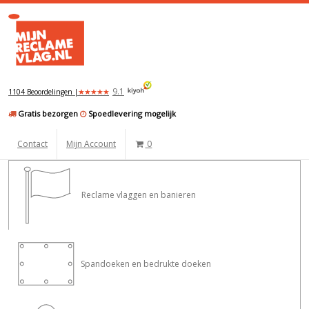
9.1
★
★
★
★
★
1104 Beoordelingen |
Gratis bezorgen
Spoedlevering mogelijk
Contact
Mijn Account
0
Reclame vlaggen en banieren
Spandoeken en bedrukte doeken