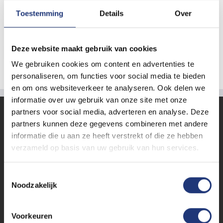
Toestemming
Details
Over
Bierviltje vierkant
Deze website maakt gebruik van cookies
Download
We gebruiken cookies om content en advertenties te
personaliseren, om functies voor social media te bieden
en om ons websiteverkeer te analyseren. Ook delen we
informatie over uw gebruik van onze site met onze
partners voor social media, adverteren en analyse. Deze
KLANTENSERVICE
partners kunnen deze gegevens combineren met andere
informatie die u aan ze heeft verstrekt of die ze hebben
Contact
verzameld op basis van uw gebruik van hun services.
Bestellen en levering
Betalen
Toestemmingsselectie
Noodzakelijk
Opmaakmodellen downloaden
Retourneren
Voorkeuren