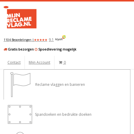
9.1
★
★
★
★
★
1104 Beoordelingen |
Gratis bezorgen
Spoedlevering mogelijk
Contact
Mijn Account
0
Reclame vlaggen en banieren
Spandoeken en bedrukte doeken